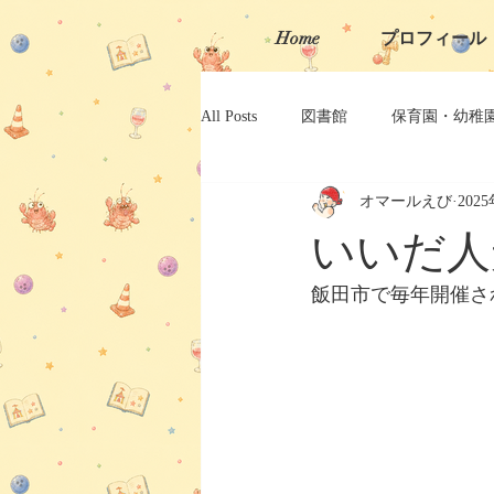
Home
プロフィール
All Posts
図書館
保育園・幼稚
オマールえび
202
岐阜大道芸
長野県大道芸
いいだ人
飯田市で毎年開催さ