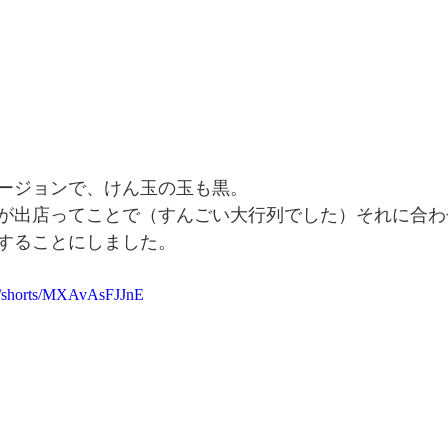
ージョンで、けん玉の玉も黒。
が出店ってことで（すんごい大行列でした）それに合わ
することにしました。
m/shorts/MXAvAsFJJnE