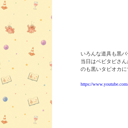
いろんな道具も黒バ
当日はベビタピさん
のも黒いタピオカに
https://www.youtube.co