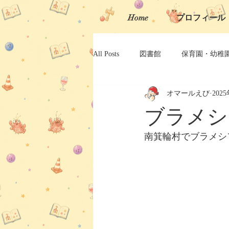
Home
プロフィール
All Posts
図書館
保育園・幼稚
オマールえび
202
岐阜大道芸
長野県大道芸
ブラメシ
南箕輪村でブラメシ