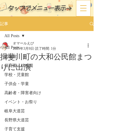
タップでメニュー表示→
記事
All Posts
オマールえび
All Posts
2025年3月9日
読了時間: 1分
揖斐川町の大和公民館まつ
図書館
りに出演
保育園・幼稚園
学校・児童館
子供会・学童
高齢者・障害者向け
イベント・お祭り
岐阜大道芸
長野県大道芸
子育て支援